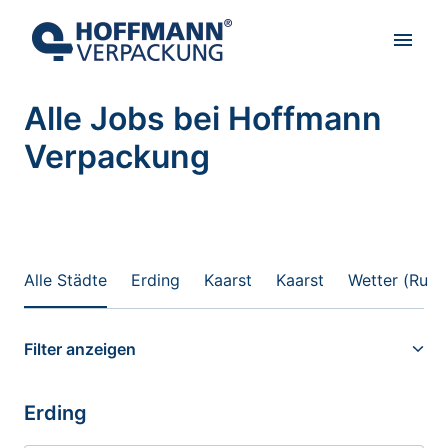
Zum
Inhalt
Startseite
springen
Alle Jobs bei Hoffmann 
Verpackung

Alle Städte
Erding
Kaarst
Kaarst
Wetter (Ruhr
Filter anzeigen
Erding