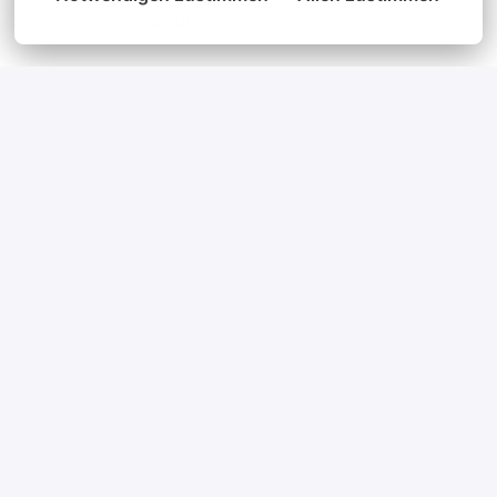
Kenntnisse von Vorteil
Unser Angebot
unbefristete Festanstellung
Interessantes und abwechslungsreiches
Arbeitsumfeld
Moderner Arbeitsplatz in einem wachsenden
und innovativen Unternehmen
Flache Hierarchien und kurze
Entscheidungswege in einem persönlichen
Umfeld
Möglichkeit der betrieblichen Altersversorgung