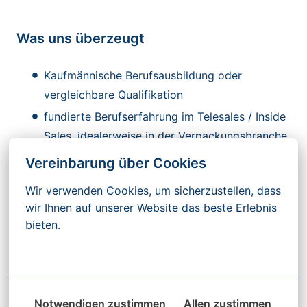
Was uns überzeugt
Kaufmännische Berufsausbildung oder
vergleichbare Qualifikation
fundierte Berufserfahrung im Telesales / Inside
Sales, idealerweise in der Verpackungsbranche
Selbstständige und und eigenverantwortliche
Vereinbarung über Cookies
Arbeitsweise mit hoher Kundenorientierung
Wir verwenden Cookies, um sicherzustellen, dass 
ausgeprägte Teamorientierung und
wir Ihnen auf unserer Website das beste Erlebnis 
Kommunikationsfähigkeit
bieten.
sicherer Umgang mit gängigen Internet- und
Mehr Optionen
PC- Anwendungen (MS Office)
Deutschkenntnisse in Wort und Schrift auf
muttersprachlichem Niveau, Englisch-
Notwendigen zustimmen
Allen zustimmen